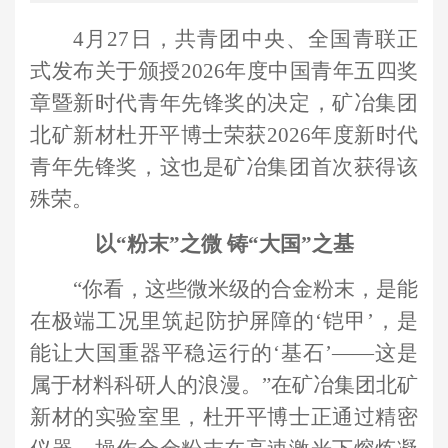
4月27日，共青团中央、全国青联正
式发布关于颁授2026年度中国青年五四奖
章暨新时代青年先锋奖的决定，矿冶集团
北矿新材杜开平博士荣获2026年度新时代
青年先锋奖，这也是矿冶集团首次获得该
殊荣。
以
“粉末”之微 铸“大国”之基
“你看，这些微米级的合金粉末，是能
在极端工况里筑起防护屏障的‘铠甲’，是
能让大国重器平稳运行的‘基石’——这是
属于材料科研人的浪漫。”在矿冶集团北矿
新材的实验室里，杜开平博士正通过精密