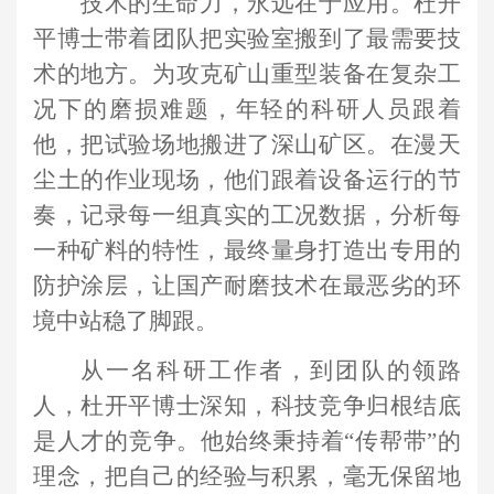
技术的生命力，永远在于应用。杜开
平博士带着团队把实验室搬到了最需要技
术的地方。为攻克矿山重型装备在复杂工
况下的磨损难题，年轻的科研人员跟着
他，把试验场地搬进了深山矿区。在漫天
尘土的作业现场，他们跟着设备运行的节
奏，记录每一组真实的工况数据，分析每
一种矿料的特性，最终量身打造出专用的
防护涂层，让国产耐磨技术在最恶劣的环
境中站稳了脚跟。
从一名科研工作者，到团队的领路
人，杜开平博士深知，科技竞争归根结底
是人才的竞争。他始终秉持着
“传帮带”的
理念，把自己的经验与积累，毫无保留地