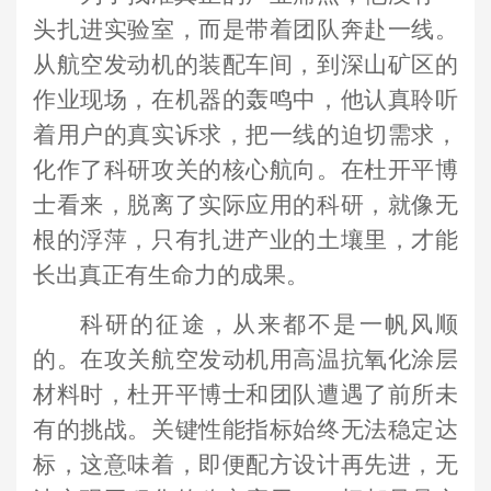
头扎进实验室，而是带着团队奔赴一线。
从航空发动机的装配车间，到深山矿区的
作业现场，在机器的轰鸣中，他认真聆听
着用户的真实诉求，把一线的迫切需求，
化作了科研攻关的核心航向。在杜开平博
士看来，脱离了实际应用的科研，就像无
根的浮萍，只有扎进产业的土壤里，才能
长出真正有生命力的成果。
科研的征途，从来都不是一帆风顺
的。在攻关航空发动机用高温抗氧化涂层
材料时，杜开平博士和团队遭遇了前所未
有的挑战。关键性能指标始终无法稳定达
标，这意味着，即便配方设计再先进，无