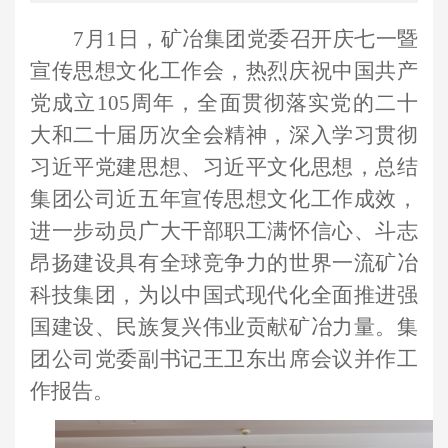
7月1日，矿冶集团党委召开庆七一暨
宣传思想文化工作会，热烈庆祝中国共产
党成立105周年，全面贯彻落实党的二十
大和二十届历次全会精神，深入学习贯彻
习近平党建思想、习近平文化思想，总结
集团公司近五年宣传思想文化工作成效，
进一步动员广大干部职工满怀信心、斗志
昂扬建设具有全球竞争力的世界一流矿冶
科技集团，为以中国式现代化全面推进强
国建设、民族复兴伟业贡献矿冶力量。集
团公司党委副书记王卫东出席会议并作工
作报告。