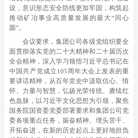
设，意识形态安全防线更加牢固，构筑起
推动矿冶事业高质量发展的最大
“同心
圆”。
会议要求，集团公司各级党组织要全
面贯彻落实党的二十大精神和二十届历次
全会精神，深入学习领悟习近平总书记在
中国共产党成立
105周年大会上发表的重
要讲话精神，从百年党史中汲取信心、情
怀、力量与智慧，弘扬光荣传统、赓续红
色血脉，以习近平文化思想为引领，聚焦
国务院国资委党委部署要求和集团公司党
委各项重点任务，振奋精神、埋头苦干、
开拓奋进，在新的历史起点上更好地担负