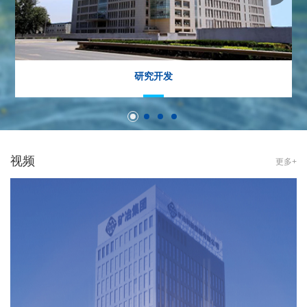
研究开发
视频
更多+