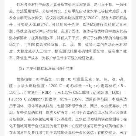
针对各类材料中卤素元素分析前处理流程复杂、易引入干扰、一致性
差、方法通用性弱、分析时间长、分析手段自动化水平低等技术难题，开
发全自动高温水解仪。该仪器最高燃烧温度可达1200℃，配有大容积样品
舟，可实现大体积定容，可联用离子色谱、ICP-MS进行高精度定量检
测，搭载全流程软件自动控制，实现了固体、液体等各类样品中卤素的高
温水解溶出，提高检测效率，降低人工干扰，保证了分析结果的准确性和
稳定性。可明显提高实验室氟、氯、溴、碘、硫等元素的自动化分析程
度，大幅度减少人工操作，提高测试结果准确性和重复性，提高生产效
率，降低生产成本，为客户单位带来可观的经济效益。
（2）主要性能指标及适用条件范围
性能指标：a) 样品盘：35位；b) 可测量元素：氟、氯、溴、碘、
硫；c) 最大燃烧温度：1200 ℃；d) 称样量：≤1g；e) 定容体积：5～
150mL；f) 重复性（RSD）：F≤1.27% Cl≤1.80%；g) 检出限（LOD）：
F≤5ppb Cl≤20ppbh) 回收率：95%～105%。适用条件范围：本成果适
用于固体、液体等各类样品，包括但不限于食品、药品、农业废弃物、污
泥、某些类型的塑料、煤炭及矿石等，可用于卤素的高温水解溶出和快速
分析检测。在环保领域可用于污泥处理、废水处理领域的快速检测等；在
化工领域可用于合成重要的化工原料；在医药领域可用于合成药物前体；
在金属材料制备领域可用于高纯度金属和合金的熔炼；在航空航天、医疗