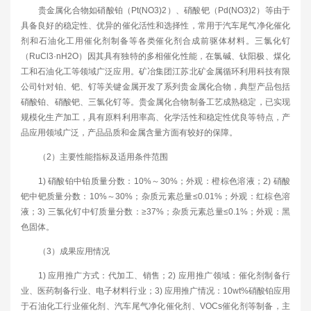
贵金属化合物如硝酸铂（Pt(NO3)2）、硝酸钯（Pd(NO3)2）等由于
具备良好的稳定性、优异的催化活性和选择性，常用于汽车尾气净化催化
剂和石油化工用催化剂制备等各类催化剂合成前驱体材料。三氯化钌
（RuCl3·nH2O）因其具有独特的多相催化性能，在氯碱、钛阳极、煤化
工和石油化工等领域广泛应用。矿冶集团江苏北矿金属循环利用科技有限
公司针对铂、钯、钌等关键金属开发了系列贵金属化合物，典型产品包括
硝酸铂、硝酸钯、三氯化钌等。贵金属化合物制备工艺成熟稳定，已实现
规模化生产加工，具有原料利用率高、化学活性和稳定性优良等特点，产
品应用领域广泛，产品品质和金属含量方面有较好的保障。
（2）主要性能指标及适用条件范围
1) 硝酸铂中铂质量分数：10%～30%；外观：橙棕色溶液；2) 硝酸
钯中钯质量分数：10%～30%；杂质元素总量≤0.01%；外观：红棕色溶
液；3) 三氯化钌中钌质量分数：≥37%；杂质元素总量≤0.1%；外观：黑
色固体。
（3）成果应用情况
1) 应用推广方式：代加工、销售；2) 应用推广领域：催化剂制备行
业、医药制备行业、电子材料行业；3) 应用推广情况：10wt%硝酸铂应用
于石油化工行业催化剂、汽车尾气净化催化剂、VOCs催化剂等制备，主